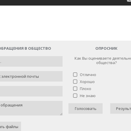
ОБРАЩЕНИЯ В ОБЩЕСТВО
ОПРОСНИК
Как Вы оцениваете деятельн
общества?
Отлично
Хорошо
Как Вы оцениваете деятельн
Плохо
общества?
Не знаю
Отлично
6 (
Голосовать
Резуль
Хорошо
4 ( 33
Плохо
0 
ать файлы
Не знаю
2 ( 16