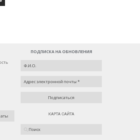
ПОДПИСКА НА ОБНОВЛЕНИЯ
ость
ость
 50 % )
КАРТА САЙТА
таты
.33 % )
( 0 % )
.67 % )