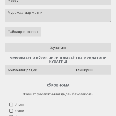
Файлларни танланг
Жунатиш
МУРОЖААТНИ КЎРИБ ЧИКИШ ЖАРАЁН ВА МУҲЛАТИНИ
КУЗАТИШ
Текшириш
СЎРОВНОМА
Жамият фаолиятининг қандай баҳолайсиз?
Аъло
Яхши