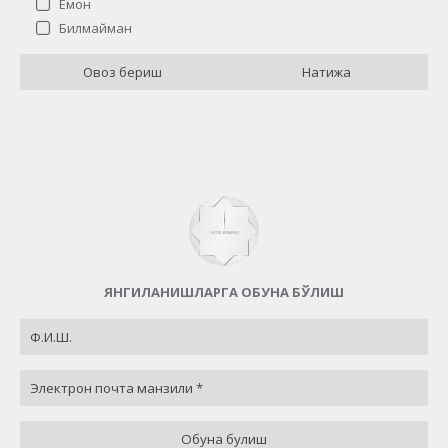
Ёмон
Жамият фаолиятининг қандай баҳолайсиз?
Билмайман
Аъло
21 ( 84 % )
Овоз бериш
Натижа
Яхши
0 ( 0 % )
Ёмон
1 ( 4 % )
Билмайман
3 ( 12 % )
Назад
ЯНГИЛАНИШЛАРГА ОБУНА БЎЛИШ