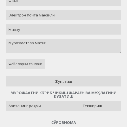
Файлларни танланг
Жунатиш
МУРОЖААТНИ КЎРИБ ЧИКИШ ЖАРАЁН ВА МУҲЛАТИНИ
КУЗАТИШ
Текшириш
СЎРОВНОМА