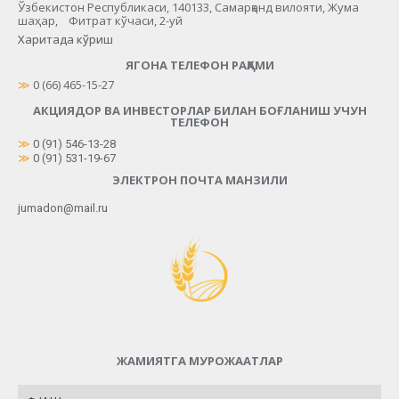
Ўзбекистон Республикаси, 140133, Самарқанд вилояти, Жума
шаҳар, Фитрат кўчаси, 2-уй
Харитада кўриш
ЯГОНА ТЕЛЕФОН РАҚАМИ
≫
 0 (66) 465-15-27
АКЦИЯДОР ВА ИНВЕСТОРЛАР БИЛАН БОҒЛАНИШ УЧУН
ТЕЛЕФОН
≫
0 (91) 546-13-28
≫
0 (91) 531-19-67
ЭЛЕКТРОН ПОЧТА МАНЗИЛИ
jumadon@mail.ru
ЖАМИЯТГА МУРОЖААТЛАР