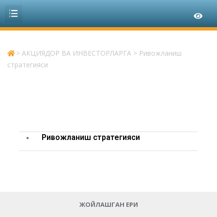
>
АКЦИЯДОР ВА ИНВЕСТОРЛАРГА
>
Ривожланиш
стратегияси
Ривожланиш
стратегияси
ЖОЙЛАШГАН ЕРИ