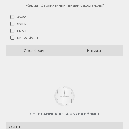
Жамият фаолиятининг қандай баҳолайсиз?
Аъло
Яхши
Ёмон
Жамият фаолиятининг қандай баҳолайсиз?
Билмайман
Аъло
21 ( 84 % )
Овоз бериш
Натижа
Яхши
0 ( 0 % )
Ёмон
1 ( 4 % )
Билмайман
3 ( 12 % )
Назад
ЯНГИЛАНИШЛАРГА ОБУНА БЎЛИШ