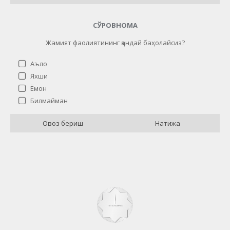
СЎРОВНОМА
Жамият фаолиятининг қандай баҳолайсиз?
Аъло
Яхши
Ёмон
Жамият фаолиятининг қандай баҳолайсиз?
Билмайман
Аъло
21 ( 84 % )
Овоз бериш
Натижа
Яхши
0 ( 0 % )
Ёмон
1 ( 4 % )
Билмайман
3 ( 12 % )
Назад