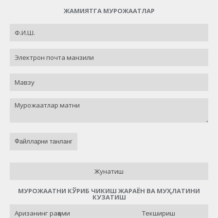
ЖАМИЯТГА МУРОЖААТЛАР
Файлларни танланг
Жунатиш
МУРОЖААТНИ КЎРИБ ЧИКИШ ЖАРАЁН ВА МУҲЛАТИНИ
КУЗАТИШ
Текшириш