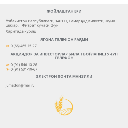
ЖОЙЛАШГАН ЕРИ
Ўзбекистон Республикаси, 140133, Самарқанд вилояти, Жума
шаҳар, Фитрат кўчаси, 2-уй
Харитада кўриш
ЯГОНА ТЕЛЕФОН РАҚАМИ
≫
 0 (66) 465-15-27
АКЦИЯДОР ВА ИНВЕСТОРЛАР БИЛАН БОҒЛАНИШ УЧУН
ТЕЛЕФОН
≫
0 (91) 546-13-28
≫
0 (91) 531-19-67
ЭЛЕКТРОН ПОЧТА МАНЗИЛИ
jumadon@mail.ru