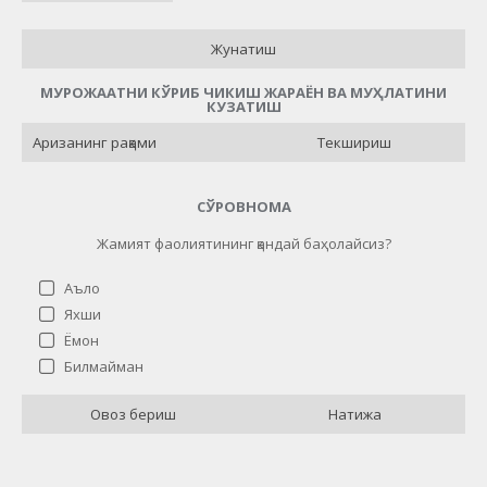
Жунатиш
МУРОЖААТНИ КЎРИБ ЧИКИШ ЖАРАЁН ВА МУҲЛАТИНИ
КУЗАТИШ
Текшириш
СЎРОВНОМА
Жамият фаолиятининг қандай баҳолайсиз?
Аъло
Яхши
Ёмон
Жамият фаолиятининг қандай баҳолайсиз?
Билмайман
Аъло
21 ( 84 % )
Овоз бериш
Натижа
Яхши
0 ( 0 % )
Ёмон
1 ( 4 % )
Билмайман
3 ( 12 % )