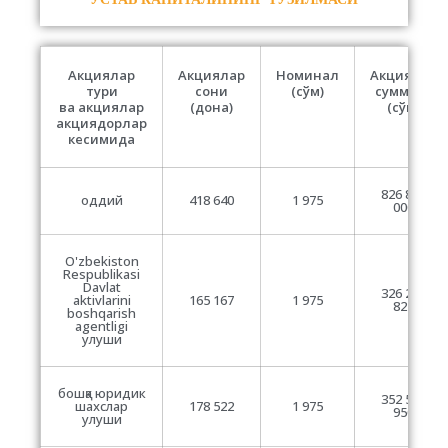
Акциялар
Акциялар
Номинал
Акциялар
тури
сони
(сўм)
суммаси
ва акциялар
(дона)
(сўм)
акциядорлар
кесимида
826 814
оддий
418 640
1 975
000
O'zbekiston
Respublikasi
Davlat
326 204
aktivlarini
165 167
1 975
825
boshqarish
agentligi
улуши
бошқа юридик
352 580
шахслар
178 522
1 975
950
улуши