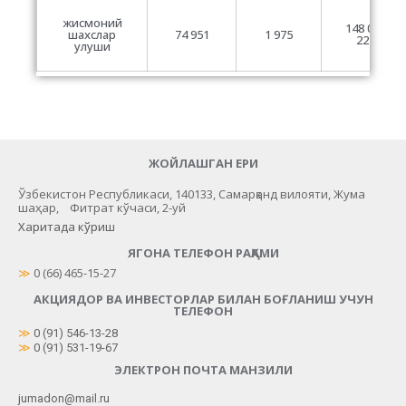
жисмоний
148 028
шахслар
74 951
1 975
225
улуши
ЖОЙЛАШГАН ЕРИ
Ўзбекистон Республикаси, 140133, Самарқанд вилояти, Жума
шаҳар, Фитрат кўчаси, 2-уй
Харитада кўриш
ЯГОНА ТЕЛЕФОН РАҚАМИ
≫
 0 (66) 465-15-27
АКЦИЯДОР ВА ИНВЕСТОРЛАР БИЛАН БОҒЛАНИШ УЧУН
ТЕЛЕФОН
≫
0 (91) 546-13-28
≫
0 (91) 531-19-67
ЭЛЕКТРОН ПОЧТА МАНЗИЛИ
jumadon@mail.ru