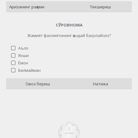
Текшириш
СЎРОВНОМА
Жамият фаолиятининг қандай баҳолайсиз?
Аъло
Яхши
Ёмон
Жамият фаолиятининг қандай баҳолайсиз?
Билмайман
Аъло
21 ( 84 % )
Овоз бериш
Натижа
Яхши
0 ( 0 % )
Ёмон
1 ( 4 % )
Билмайман
3 ( 12 % )
Назад