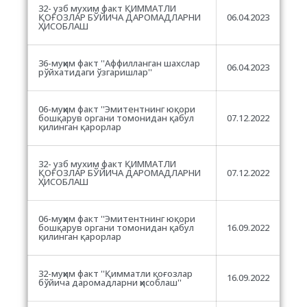
32- узб мухим факт ҚИММАТЛИ
ҚОҒОЗЛАР БЎЙИЧА ДАРОМАДЛАРНИ
06.04.2023
ҲИСОБЛАШ
36-муҳим факт ''Аффилланган шахслар
06.04.2023
рўйхатидаги ўзгаришлар''
06-муҳим факт ''Эмитентнинг юқори
бошқарув органи томонидан қабул
07.12.2022
қилинган қарорлар
32- узб мухим факт ҚИММАТЛИ
ҚОҒОЗЛАР БЎЙИЧА ДАРОМАДЛАРНИ
07.12.2022
ҲИСОБЛАШ
06-муҳим факт ''Эмитентнинг юқори
бошқарув органи томонидан қабул
16.09.2022
қилинган қарорлар
32-муҳим факт ''Қимматли қоғозлар
16.09.2022
бўйича даромадларни ҳисоблаш''