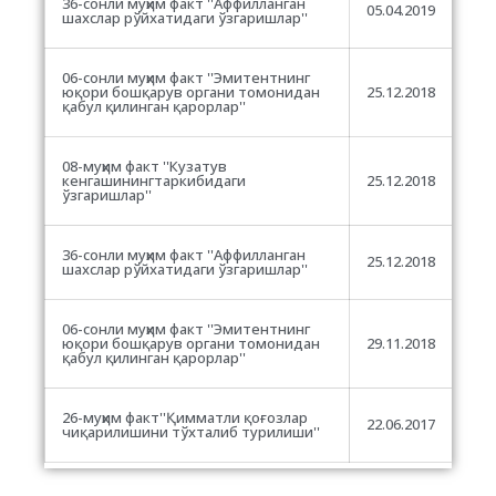
36-сонли муҳим факт ''Аффилланган
05.04.2019
шахслар рўйхатидаги ўзгаришлар''
06-сонли муҳим факт ''Эмитентнинг
юқори бошқарув органи томонидан
25.12.2018
қабул қилинган қарорлар''
08-муҳим факт ''Кузатув
кенгашинингтаркибидаги
25.12.2018
ўзгаришлар''
36-сонли муҳим факт ''Аффилланган
25.12.2018
шахслар рўйхатидаги ўзгаришлар''
06-сонли муҳим факт ''Эмитентнинг
юқори бошқарув органи томонидан
29.11.2018
қабул қилинган қарорлар''
26-муҳим факт''Қимматли қоғозлар
22.06.2017
чиқарилишини тўхталиб турилиши''