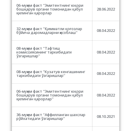
06-муҳим факт ''Эмитентнинг юқори
бошқарув органи томонидан қабул
28.06.2022
қилинган қарорлар
32-муҳим факт ''Қимматли қоғозлар
08.04.2022
бўйича даромадларни ҳисоблаш''
08-муҳим факт ''Тафтиш
комиссиясининг таркибидаги
08.04.2022
ўзгаришлар''
08-муҳим факт ''Кузатув кенгашининг
08.04.2022
таркибидаги ўзгаришлар''
06-муҳим факт ''Эмитентнинг юқори
бошқарув органи томонидан қабул
08.04.2022
қилинган қарорлар''
36-муҳим факт ''Аффилланган шахслар
08.10.2021
рўйхатидаги ўзгаришлар''