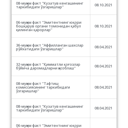
08-муҳим факт ''Кузатув кенгашининг
08.10.2021
таркибидаги ўзгаришлар''
06-муҳим факт ''Эмитентнинг юқори
бошқарув органи томонидан қабул
08.10.2021
қилинган қарорлар''
36-муҳим факт ''Аффилланган шахслар
08.04.2021
рўйхатидаги ўзгаришлар''
32-муҳим факт ''Қимматли қоғозлар
08.04.2021
бўйича даромадларни ҳисоблаш''
08-муҳим факт ''Тафтиш
комиссиясининг таркибидаги
08.04.2021
ўзгаришлар''
08-муҳим факт ''Кузатув кенгашининг
08.04.2021
таркибидаги ўзгаришлар''
06-муҳим факт ''Эмитентнинг юқори