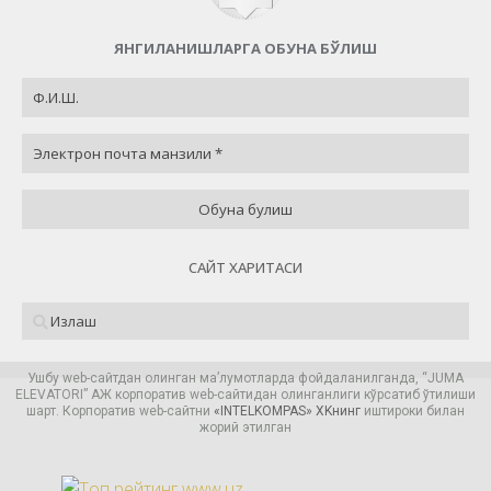
ЯНГИЛАНИШЛАРГА ОБУНА БЎЛИШ
САЙТ ХАРИТАСИ
Ушбу web-сайтдан олинган ма’лумотларда фойдаланилганда, “JUMA
ELEVATORI” AЖ корпоратив web-сайтидан олинганлиги кўрсатиб ўтилиши
шарт. Корпоратив web-сайтни
«
INTELKOMPAS
» XKнинг
иштироки билан
жорий этилган