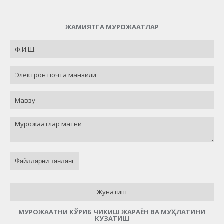
ЖАМИЯТГА МУРОЖААТЛАР
Файлларни танланг
Жунатиш
МУРОЖААТНИ КЎРИБ ЧИКИШ ЖАРАЁН ВА МУҲЛАТИНИ
КУЗАТИШ