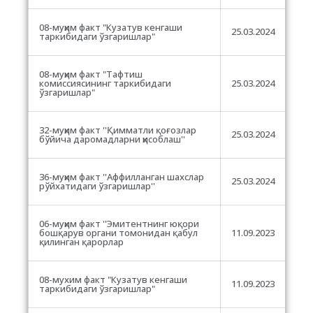
08-муҳим факт "Кузатув кенгаши
25.03.2024
таркибидаги ўзгаришлар
"
08-муҳим факт "Тафтиш
комиссиясининг таркибидаги
25.03.2024
ўзгаришлар"
32-муҳим факт ''Қимматли қоғозлар
25.03.2024
бўйича даромадларни ҳисоблаш''
36-муҳим факт ''Аффилланган шахслар
25.03.2024
рўйхатидаги ўзгаришлар''
06-муҳим факт ''Эмитентнинг юқори
бошқарув органи томонидан қабул
11.09.2023
қилинган қарорлар
08-мухим факт "Кузатув кенгаши
11.09.2023
таркибидаги ўзгаришлар
"