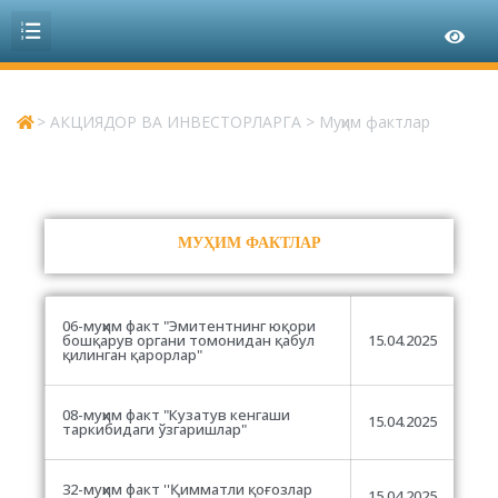
>
АКЦИЯДОР ВА ИНВЕСТОРЛАРГА
>
Муҳим фактлар
МУҲИМ ФАКТЛАР
06-муҳим факт "
Эмитентнинг юқори
бошқарув органи томонидан қабул
15.04.2025
қилинган қарорлар"
08-муҳим факт "Кузатув кенгаши
15.04.2025
таркибидаги ўзгаришлар"
32-муҳим факт ''Қимматли қоғозлар
15.04.2025