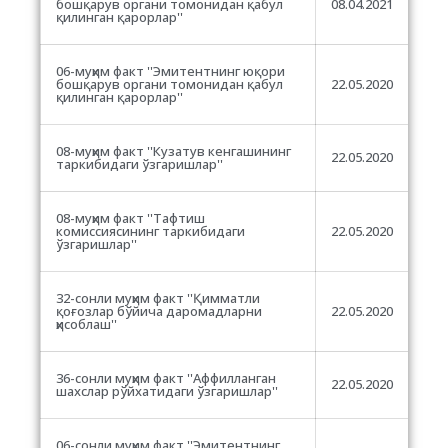
бошқарув органи томонидан қабул
08.04.2021
қилинган қарорлар''
06-муҳим факт ''Эмитентнинг юқори
бошқарув органи томонидан қабул
22.05.2020
қилинган қарорлар''
08-муҳим факт ''Кузатув кенгашининг
22.05.2020
таркибидаги ўзгаришлар''
08-муҳим факт ''Тафтиш
комиссиясининг таркибидаги
22.05.2020
ўзгаришлар''
32-сонли муҳим факт ''Қимматли
қоғозлар бўйича даромадларни
22.05.2020
ҳисоблаш''
36-сонли муҳим факт ''Аффилланган
22.05.2020
шахслар рўйхатидаги ўзгаришлар''
06-сонли муҳим факт ''Эмитентнинг