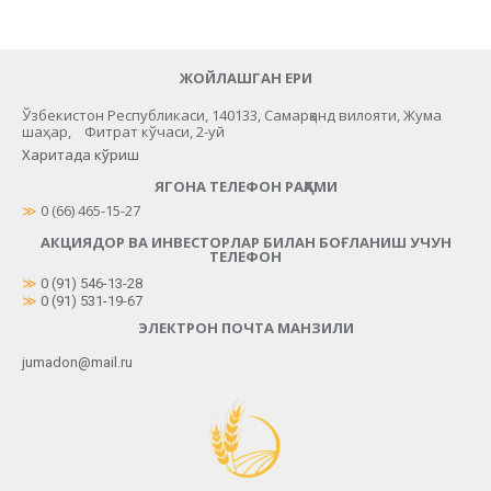
ЖОЙЛАШГАН ЕРИ
Ўзбекистон Республикаси, 140133, Самарқанд вилояти, Жума
шаҳар, Фитрат кўчаси, 2-уй
Харитада кўриш
ЯГОНА ТЕЛЕФОН РАҚАМИ
≫
 0 (66) 465-15-27
АКЦИЯДОР ВА ИНВЕСТОРЛАР БИЛАН БОҒЛАНИШ УЧУН
ТЕЛЕФОН
≫
0 (91) 546-13-28
≫
0 (91) 531-19-67
ЭЛЕКТРОН ПОЧТА МАНЗИЛИ
jumadon@mail.ru