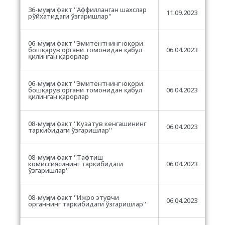
36-муҳим факт ''Аффилланган шахслар
11.09.2023
рўйхатидаги ўзгаришлар''
06-муҳим факт ''Эмитентнинг юқори
бошқарув органи томонидан қабул
06.04.2023
қилинган қарорлар
06-муҳим факт ''Эмитентнинг юқори
бошқарув органи томонидан қабул
06.04.2023
қилинган қарорлар
08-муҳим факт ''Кузатув кенгашининг
06.04.2023
таркибидаги ўзгаришлар''
08-муҳим факт ''Тафтиш
комиссиясининг таркибидаги
06.04.2023
ўзгаришлар''
08-муҳим факт ''Ижро этувчи
06.04.2023
органнинг таркибидаги ўзгаришлар''