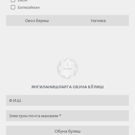
Ёмон
Жамият фаолиятининг қандай баҳолайсиз?
Билмайман
Аъло
21 ( 84 % )
Овоз бериш
Натижа
Яхши
0 ( 0 % )
Ёмон
1 ( 4 % )
Билмайман
3 ( 12 % )
Назад
ЯНГИЛАНИШЛАРГА ОБУНА БЎЛИШ