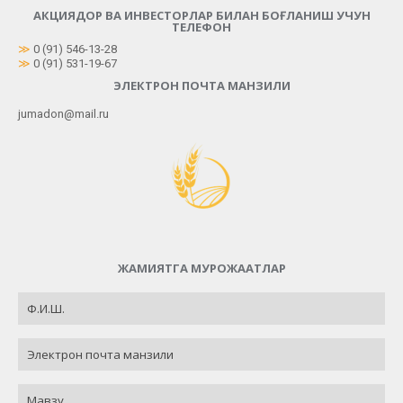
АКЦИЯДОР ВА ИНВЕСТОРЛАР БИЛАН БОҒЛАНИШ УЧУН
ТЕЛЕФОН
≫
0 (91) 546-13-28
≫
0 (91) 531-19-67
ЭЛЕКТРОН ПОЧТА МАНЗИЛИ
jumadon@mail.ru
ЖАМИЯТГА МУРОЖААТЛАР