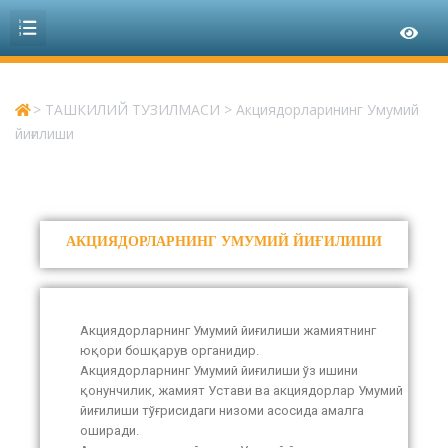
>
ТАШКИЛИЙ ТУЗИЛМАСИ
>
Акциядорларининг Умумий
йиғилиши
АКЦИЯДОРЛАРНИНГ УМУМИЙ ЙИҒИЛИШИ
Акциядорларнинг Умумий йиғилиши жамиятнинг
юқори бошқарув органидир.
Акциядорларнинг Умумий йиғилиши ўз ишини
қонунчилик, жамият Устави ва акциядорлар Умумий
йиғилиши тўғрисидаги низоми асосида амалга
оширади.