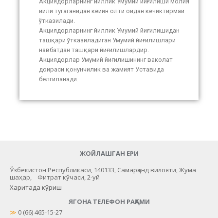
Акциядорларнинг йиллик Умумий йиғилиши молия
йили тугаганидан кейин олти ойдан кечиктирмай
ўтказилади.
Акциядорларнинг йиллик Умумий йиғилишидан
ташқари ўтказиладиган Умумий йиғилишлари
навбатдан ташқари йиғилишлардир.
Акциядорлар Умумий йиғилишининг ваколат
доираси қонунчилик ва жамият Уставида
белгиланади.
ЖОЙЛАШГАН ЕРИ
Ўзбекистон Республикаси, 140133, Самарқанд вилояти, Жума
шаҳар, Фитрат кўчаси, 2-уй
Харитада кўриш
ЯГОНА ТЕЛЕФОН РАҚАМИ
≫
 0 (66) 465-15-27