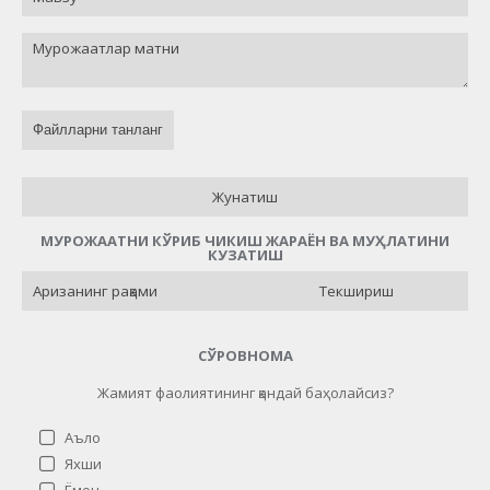
Файлларни танланг
Жунатиш
МУРОЖААТНИ КЎРИБ ЧИКИШ ЖАРАЁН ВА МУҲЛАТИНИ
КУЗАТИШ
Текшириш
СЎРОВНОМА
Жамият фаолиятининг қандай баҳолайсиз?
Аъло
Яхши