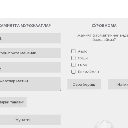
АМИЯТГА МУРОЖААТЛАР
СЎРОВНОМА
Жамият фаолиятининг қанд
баҳолайсиз?
Аъло
Яхши
Жамият фаолиятининг қанд
Ёмон
баҳолайсиз?
Билмайман
Аъло
21 (
Овоз бериш
Нати
Яхши
0 
Ёмон
1 
арни танланг
Билмайман
3 (
Назад
Жунатиш