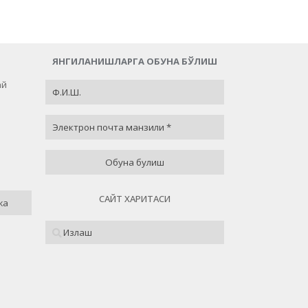
ЯНГИЛАНИШЛАРГА ОБУНА БЎЛИШ
ай
ай
 84 % )
САЙТ ХАРИТАСИ
жа
( 0 % )
( 4 % )
 12 % )