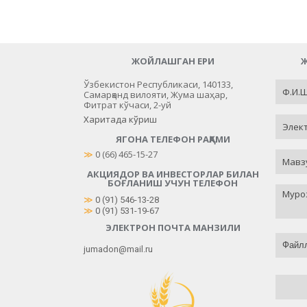
ЖОЙЛАШГАН ЕРИ
Ж
Ўзбекистон Республикаси, 140133,
Самарқанд вилояти, Жума шаҳар,
Фитрат кўчаси, 2-уй
Харитада кўриш
ЯГОНА ТЕЛЕФОН РАҚАМИ
≫
 0 (66) 465-15-27
АКЦИЯДОР ВА ИНВЕСТОРЛАР БИЛАН
БОҒЛАНИШ УЧУН ТЕЛЕФОН
≫
0 (91) 546-13-28
≫
0 (91) 531-19-67
ЭЛЕКТРОН ПОЧТА МАНЗИЛИ
Файлл
jumadon@mail.ru